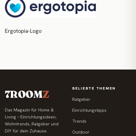
Ergotopia-Logo
BELIEBTE THEMEN
7ROOM
Z
Ratgeber
Das Magazin für Home &
Einrichtungstipps
Living – Einrichtungsideen,
Trends
Wohntrends, Ratgeber und
DIY für dein Zuhause.
Outdoor