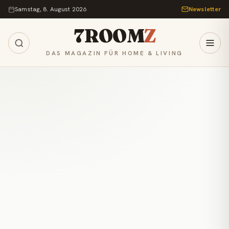
Zum Inhalt springen
Samstag, 8. August 2026
Newsletter
7ROOM
Z
DAS MAGAZIN FÜR HOME & LIVING