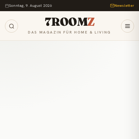
Zum Inhalt springen
Sonntag, 9. August 2026
Newsletter
7ROOM
Z
DAS MAGAZIN FÜR HOME & LIVING